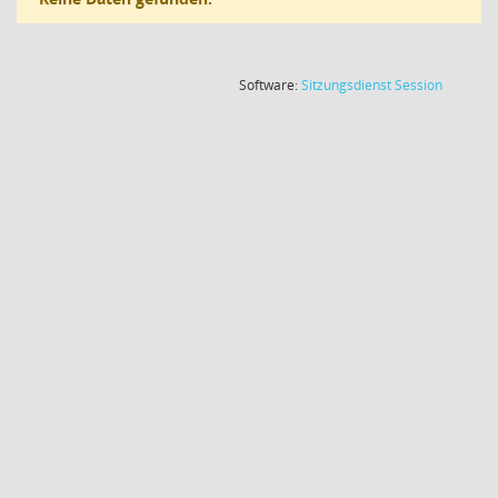
(Wird in
Software:
Sitzungsdienst
Session