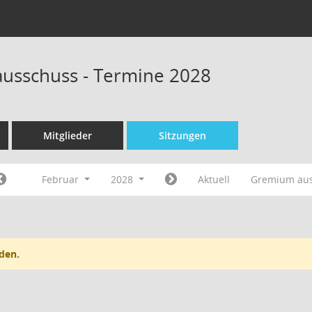
ausschuss - Termine 2028
Mitglieder
Sitzungen
Februar
2028
Aktuell
Gremium au
den.