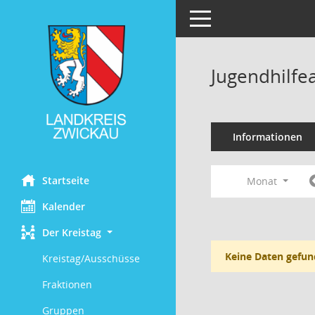
Toggle navigation
Jugendhilfe
Informationen
Startseite
Monat
Kalender
Der Kreistag
Keine Daten gefun
Kreistag/Ausschüsse
Fraktionen
Gruppen