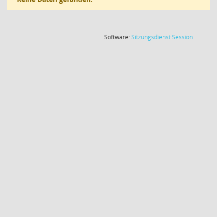
(Wird in
Software:
Sitzungsdienst
Session