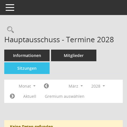
Toggle navigation
Hauptausschuss - Termine 2028
Informationen
Mitglieder
Sitzungen
Monat
März
2028
Aktuell
Gremium auswählen
Keine Daten gefunden.