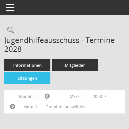
Toggle navigation
Jugendhilfeausschuss - Termine
2028
Informationen
Mitglieder
Sitzungen
Monat
März
2028
Aktuell
Gremium auswählen