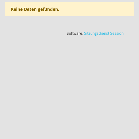
Keine Daten gefunden.
(Wird in
Software:
Sitzungsdienst
Session