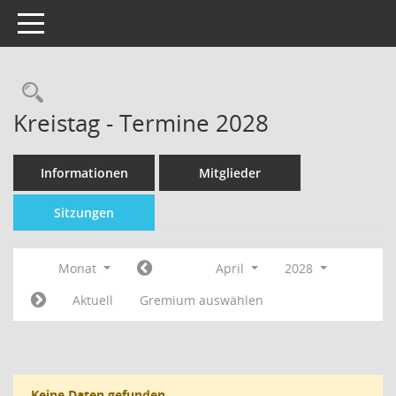
Toggle navigation
Kreistag - Termine 2028
Informationen
Mitglieder
Sitzungen
Monat
April
2028
Aktuell
Gremium auswählen
Keine Daten gefunden.