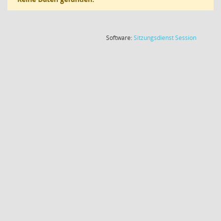
(Wird in
Software:
Sitzungsdienst
Session