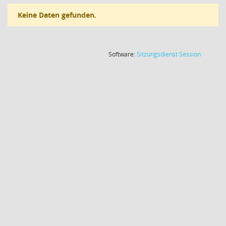
Keine Daten gefunden.
(Wird in
Software:
Sitzungsdienst
Session