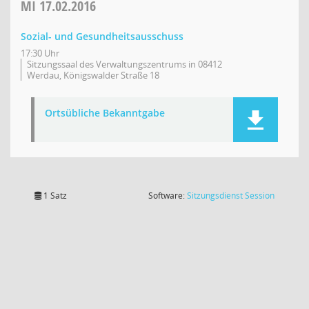
MI
17.02.2016
Sozial- und Gesundheitsausschuss
17:30 Uhr
Sitzungssaal des Verwaltungszentrums in 08412
Werdau, Königswalder Straße 18
Ortsübliche Bekanntgabe
(Wird in
1 Satz
Software:
Sitzungsdienst
Session