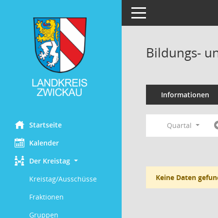
Toggle navigation
Bildungs- u
Informationen
Startseite
Quartal
Kalender
Der Kreistag
Keine Daten gefun
Kreistag/Ausschüsse
Fraktionen
Gruppen