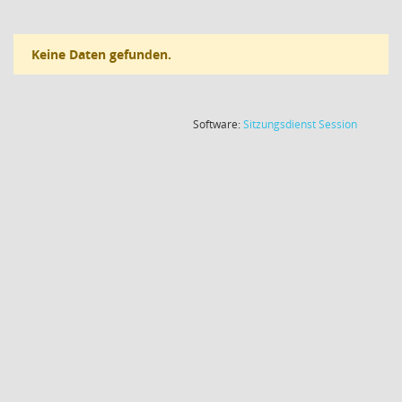
Keine Daten gefunden.
(Wird in
Software:
Sitzungsdienst
Session