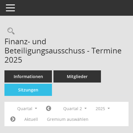
Toggle navigation
Finanz- und
Beteiligungsausschuss - Termine
2025
Informationen
Mitglieder
Sitzungen
Quartal
Quartal 2
2025
Aktuell
Gremium auswählen