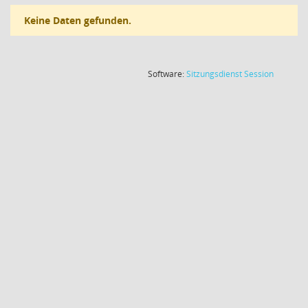
Keine Daten gefunden.
(Wird in
Software:
Sitzungsdienst
Session