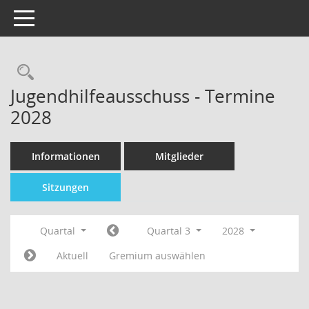
Toggle navigation
Jugendhilfeausschuss - Termine
2028
Informationen
Mitglieder
Sitzungen
Quartal
Quartal 3
2028
Aktuell
Gremium auswählen