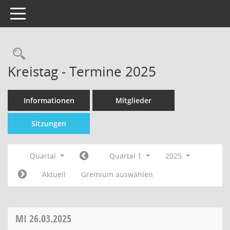
Toggle navigation
Kreistag - Termine 2025
Informationen
Mitglieder
Sitzungen
Quartal
Quartal 1
2025
Aktuell
Gremium auswählen
MI
26.03.2025