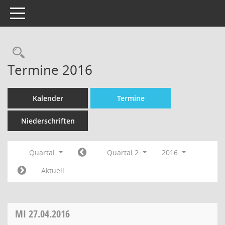
Toggle navigation
Termine 2016
Kalender
Termine
Niederschriften
Quartal
Quartal 2
2016
Aktuell
MI
27.04.2016