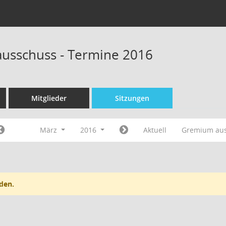
ausschuss - Termine 2016
Mitglieder
Sitzungen
März
2016
Aktuell
Gremium au
den.