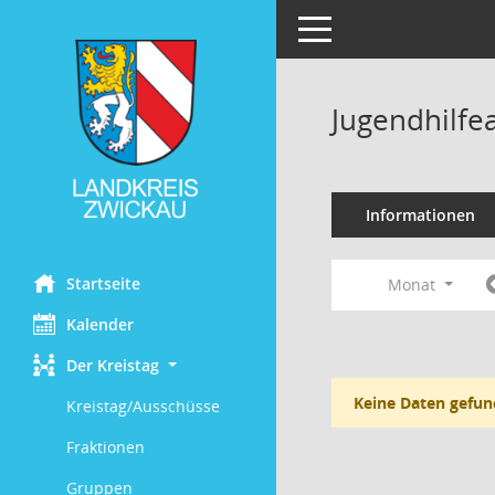
Toggle navigation
Jugendhilfe
Informationen
Startseite
Monat
Kalender
Der Kreistag
Keine Daten gefun
Kreistag/Ausschüsse
Fraktionen
Gruppen