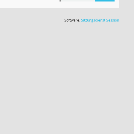
(Wird in
Software:
Sitzungsdienst
Session