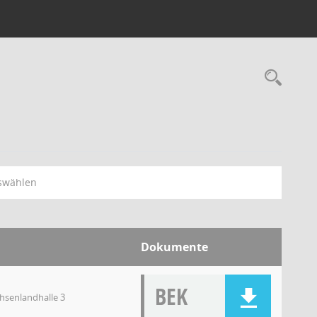
swählen
Dokumente
BEK
chsenlandhalle 3