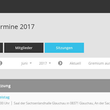
Termine 2017
Mitglieder
Sitzungen
Juni
2017
Aktuell
Gremium au
itzung
eistag
:00 Uhr
Saal der Sachsenlandhalle Glauchau in 08371 Glauchau, An der Sa