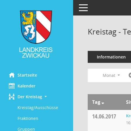
Toggle navigation
Kreistag - 
Informationen
Startseite
Monat
Kalender
Der Kreistag
Tag
S
Kreistag/Ausschüsse
14.06.2017
Kr
Fraktionen
16
Gruppen