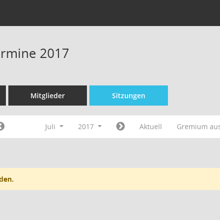
Termine 2017
Mitglieder
Sitzungen
Juli
2017
Aktuell
Gremium au
den.