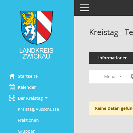
Toggle navigation
Kreistag - 
Informationen
Startseite
Monat
Kalender
Der Kreistag
Keine Daten gefun
Kreistag/Ausschüsse
Fraktionen
Gruppen