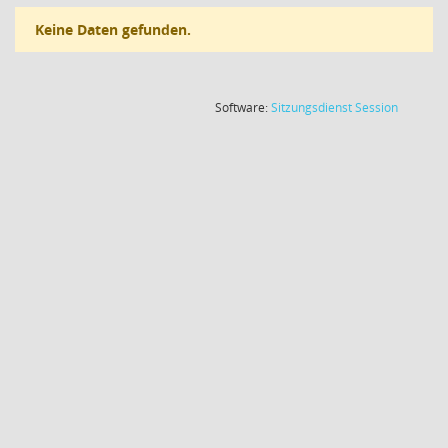
Keine Daten gefunden.
(Wird in
Software:
Sitzungsdienst
Session