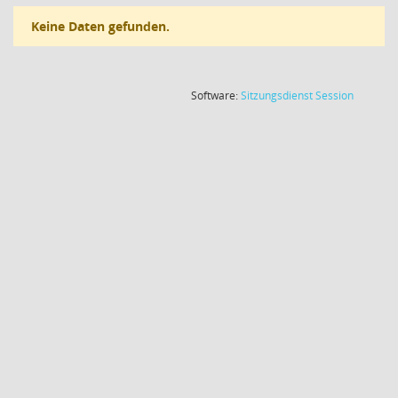
Keine Daten gefunden.
(Wird in
Software:
Sitzungsdienst
Session