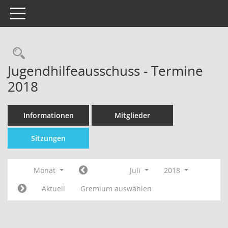
Toggle navigation
Jugendhilfeausschuss - Termine
2018
Informationen
Mitglieder
Sitzungen
Monat
Juli
2018
Aktuell
Gremium auswählen