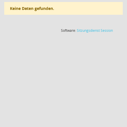
Keine Daten gefunden.
(Wird in
Software:
Sitzungsdienst
Session