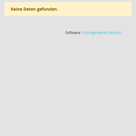
Keine Daten gefunden.
(Wird in
Software:
Sitzungsdienst
Session