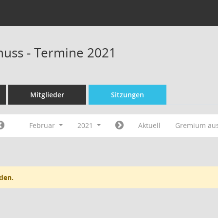
uss - Termine 2021
Mitglieder
Sitzungen
Februar
2021
Aktuell
Gremium au
den.