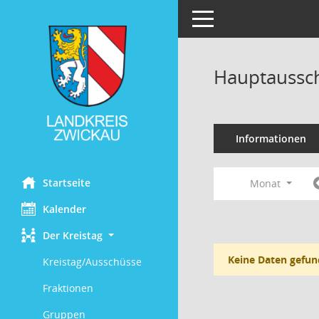
Toggle navigation
Hauptaussch
Informationen
Startseite
Monat
Kalender
Der Kreistag
Keine Daten gefun
Kreistag/Ausschüsse
Fraktionen
Gruppen