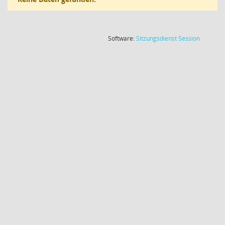
(Wird in
Software:
Sitzungsdienst
Session