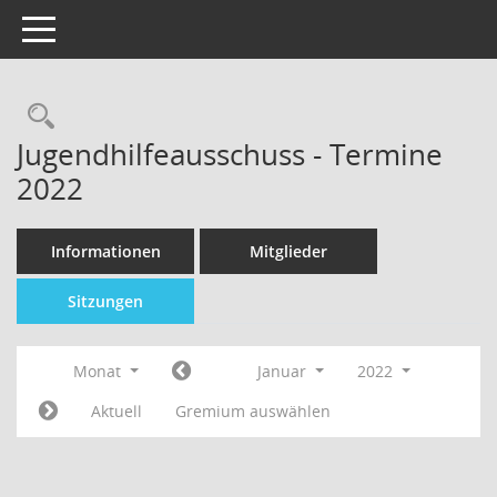
Toggle navigation
Jugendhilfeausschuss - Termine
2022
Informationen
Mitglieder
Sitzungen
Monat
Januar
2022
Aktuell
Gremium auswählen