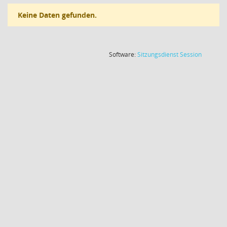
Keine Daten gefunden.
(Wird in
Software:
Sitzungsdienst
Session