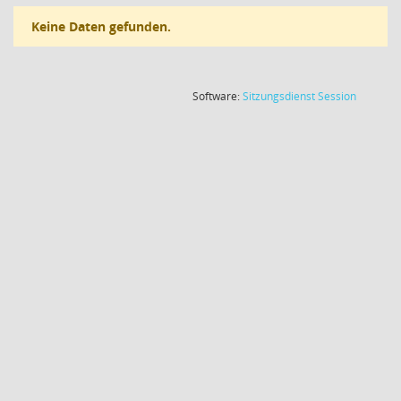
Keine Daten gefunden.
(Wird in
Software:
Sitzungsdienst
Session