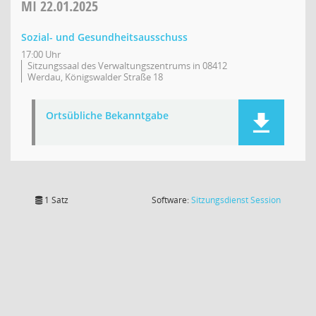
MI
22.01.2025
Sozial- und Gesundheitsausschuss
17:00 Uhr
Sitzungssaal des Verwaltungszentrums in 08412
Werdau, Königswalder Straße 18
Ortsübliche Bekanntgabe
(Wird in
1 Satz
Software:
Sitzungsdienst
Session