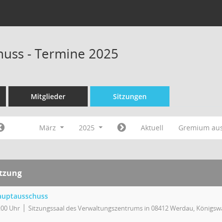
uss - Termine 2025
Mitglieder
Sitzungen
März
2025
Aktuell
Gremium au
itzung
auptausschuss
:00 Uhr
Sitzungssaal des Verwaltungszentrums in 08412 Werdau, Königswa