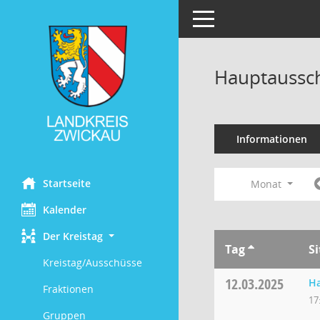
Toggle navigation
Hauptaussch
Informationen
Startseite
Monat
Kalender
Der Kreistag
Tag
S
Kreistag/Ausschüsse
12.03.2025
H
Fraktionen
17
Gruppen