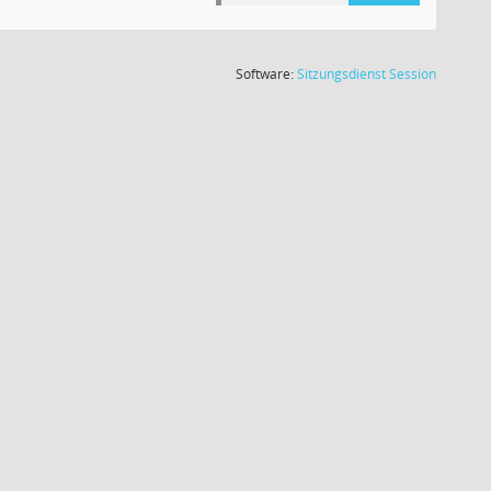
(Wird in
Software:
Sitzungsdienst
Session