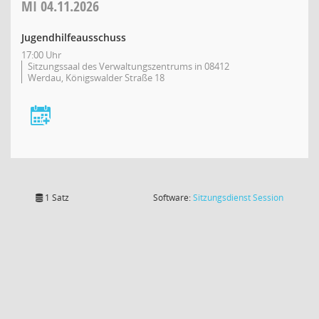
MI
04.11.2026
Jugendhilfeausschuss
17:00 Uhr
Sitzungssaal des Verwaltungszentrums in 08412
Werdau, Königswalder Straße 18
(Wird in
1 Satz
Software:
Sitzungsdienst
Session