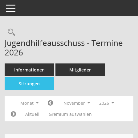
Toggle navigation
Jugendhilfeausschuss - Termine
2026
Informationen
Mitglieder
Sitzungen
Monat
November
2026
Aktuell
Gremium auswählen