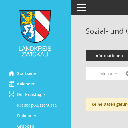
Toggle navigation
Sozial- und
Informationen
Startseite
Monat
Kalender
Der Kreistag
Keine Daten gefun
Kreistag/Ausschüsse
Fraktionen
Gruppen