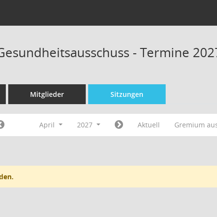
 Gesundheitsausschuss - Termine 202
Mitglieder
Sitzungen
April
2027
Aktuell
Gremium au
den.