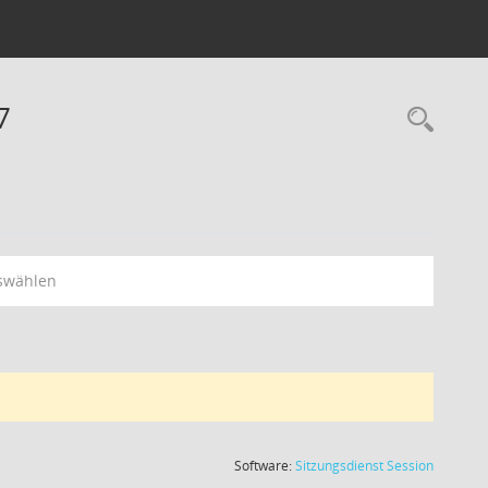
7
swählen
(Wird in
Software:
Sitzungsdienst
Session