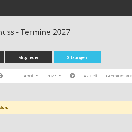
uss - Termine 2027
Mitglieder
Sitzungen
April
2027
Aktuell
Gremium au
den.