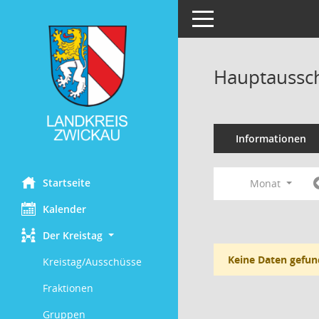
Toggle navigation
Hauptaussch
Informationen
Startseite
Monat
Kalender
Der Kreistag
Keine Daten gefun
Kreistag/Ausschüsse
Fraktionen
Gruppen