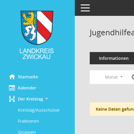
Toggle navigation
Jugendhilfe
Informationen
Startseite
Monat
Kalender
Der Kreistag
Keine Daten gefun
Kreistag/Ausschüsse
Fraktionen
Gruppen