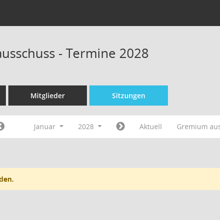
ausschuss - Termine 2028
Mitglieder
Sitzungen
Januar
2028
Aktuell
Gremium au
den.