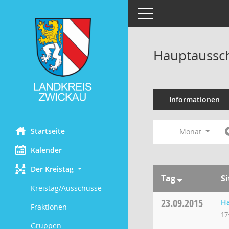
Toggle navigation
Hauptaussch
Informationen
Startseite
Monat
Kalender
Der Kreistag
Tag
S
Kreistag/Ausschüsse
23.09.2015
H
Fraktionen
17
Gruppen