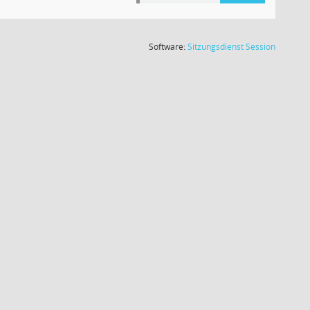
(Wird in
Software:
Sitzungsdienst
Session