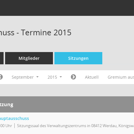
uss - Termine 2015
Mitglieder
Sitzungen
September
2015
Aktuell
Gremium au
itzung
auptausschuss
:00 Uhr
Sitzungssaal des Verwaltungszentrums in 08412 Werdau, Königswa