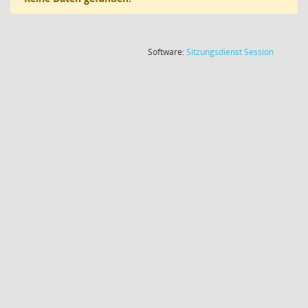
(Wird in
Software:
Sitzungsdienst
Session