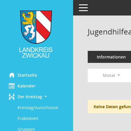
Toggle navigation
Jugendhilfe
Informationen
Startseite
Monat
Kalender
Der Kreistag
Keine Daten gefun
Kreistag/Ausschüsse
Fraktionen
Gruppen