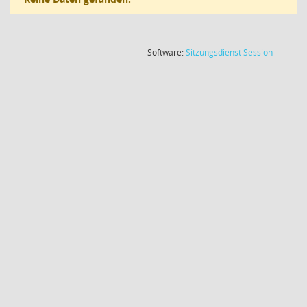
(Wird in
Software:
Sitzungsdienst
Session