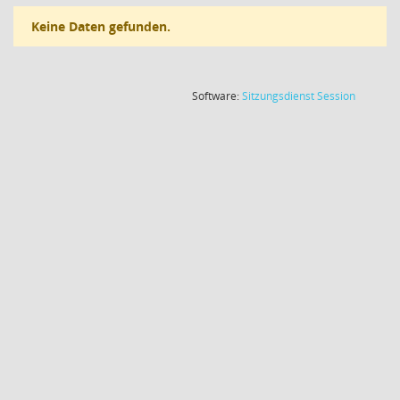
Keine Daten gefunden.
(Wird in
Software:
Sitzungsdienst
Session