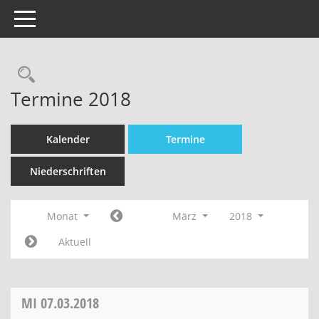
Toggle navigation
Termine 2018
Kalender
Termine
Niederschriften
Monat
März
2018
Aktuell
MI
07.03.2018