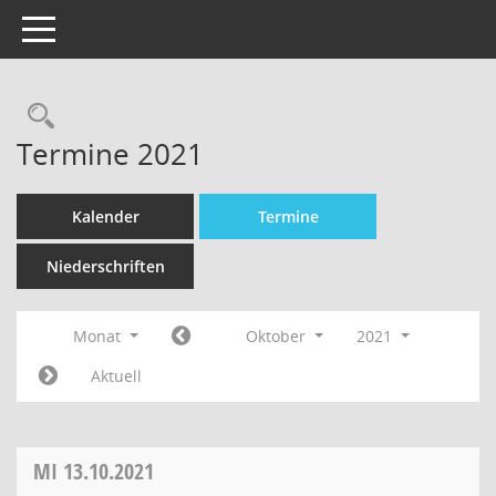
Toggle navigation
Termine 2021
Kalender
Termine
Niederschriften
Monat
Oktober
2021
Aktuell
MI
13.10.2021