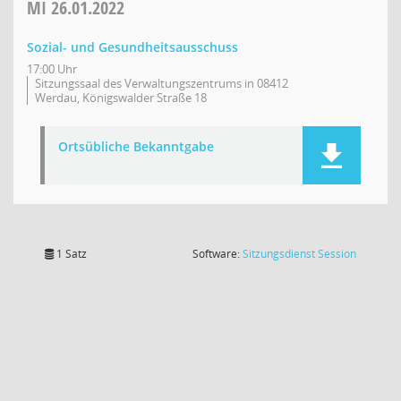
MI
26.01.2022
Sozial- und Gesundheitsausschuss
17:00 Uhr
Sitzungssaal des Verwaltungszentrums in 08412
Werdau, Königswalder Straße 18
Ortsübliche Bekanntgabe
(Wird in
1 Satz
Software:
Sitzungsdienst
Session