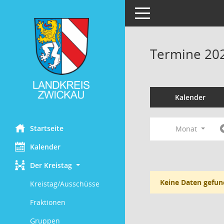
Toggle navigation
Termine 20
Kalender
Startseite
Monat
Kalender
Der Kreistag
Keine Daten gefun
Kreistag/Ausschüsse
Fraktionen
Gruppen