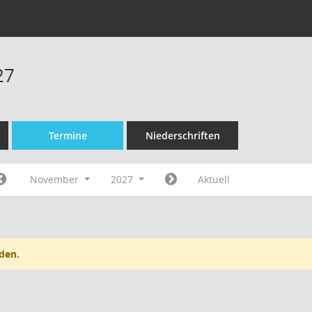
27
Termine
Niederschriften
November
2027
Aktuell
den.