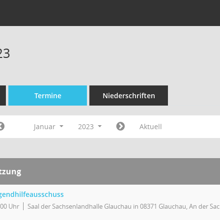
23
Termine
Niederschriften
Januar
2023
Aktuell
itzung
gendhilfeausschuss
:00 Uhr
Saal der Sachsenlandhalle Glauchau in 08371 Glauchau, An der Sa