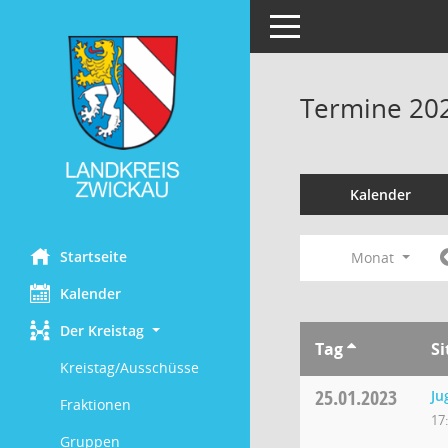
Toggle navigation
Termine 20
Kalender
Startseite
Monat
Kalender
Der Kreistag
Tag
S
Kreistag/Ausschüsse
25.01.2023
Ju
Fraktionen
17
Gruppen