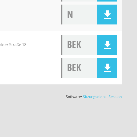
N
BEK
lder Straße 18
BEK
(Wird in
Software:
Sitzungsdienst
Session