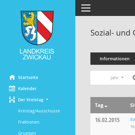
Toggle navigation
Sozial- und
Informationen
Startseite
Jahr
Kalender
Der Kreistag
Tag
S
Kreistag/Ausschüsse
16.02.2015
So
Fraktionen
16
Gruppen