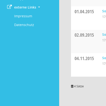
externe Links
01.04.2015
So
Impressum
17
Datenschutz
02.09.2015
So
17
04.11.2015
So
17
4 Sätze