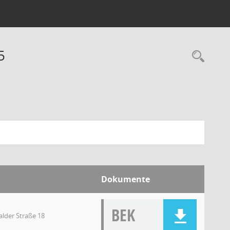
5
Dokumente
BEK
lder Straße 18