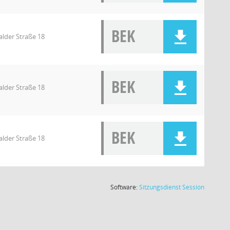
BEK
lder Straße 18
BEK
lder Straße 18
BEK
lder Straße 18
(Wird in
Software:
Sitzungsdienst
Session