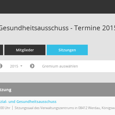
 Gesundheitsausschuss - Termine 201
Mitglieder
Sitzungen
2015
Gremium auswählen
itzung
zial- und Gesundheitsausschuss
:00 Uhr
Sitzungssaal des Verwaltungszentrums in 08412 Werdau, Königswa