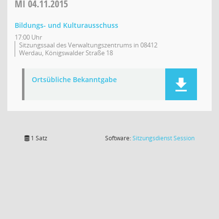
MI
04.11.2015
Bildungs- und Kulturausschuss
17:00 Uhr
Sitzungssaal des Verwaltungszentrums in 08412
Werdau, Königswalder Straße 18
Ortsübliche Bekanntgabe
(Wird in
1 Satz
Software:
Sitzungsdienst
Session