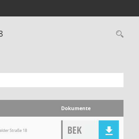
8
Dokumente
BEK
lder Straße 18