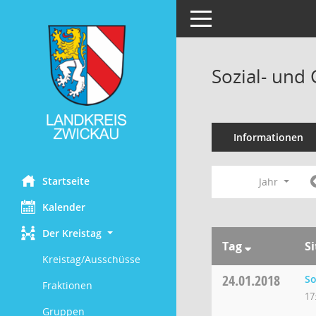
Toggle navigation
Sozial- und
Informationen
Startseite
Jahr
Kalender
Der Kreistag
Tag
S
Kreistag/Ausschüsse
24.01.2018
So
Fraktionen
17
Gruppen