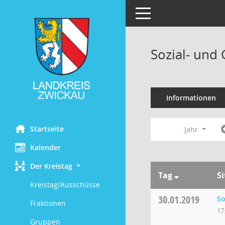
Toggle navigation
Sozial- und
Informationen
Startseite
Jahr
Kalender
Der Kreistag
Tag
S
Kreistag/Ausschüsse
30.01.2019
So
Fraktionen
17
Gruppen