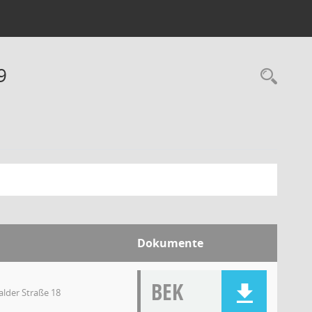
9
Dokumente
BEK
lder Straße 18