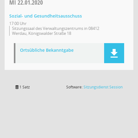
MI
22.01.2020
Sozial- und Gesundheitsausschuss
17:00 Uhr
Sitzungssaal des Verwaltungszentrums in 08412
Werdau, Königswalder Straße 18
Ortsübliche Bekanntgabe
(Wird in
1 Satz
Software:
Sitzungsdienst
Session