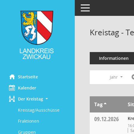
Toggle navigation
Kreistag - 
Informationen
Startseite
Jahr
Kalender
Der Kreistag
Tag
Si
Kreistag/Ausschüsse
09.12.2026
Kre
Fraktionen
16:
S
Gruppen