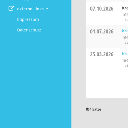
07.10.2026
Kre
externe Links
16:
Impressum
S
Datenschutz
01.07.2026
Kre
16:
S
25.03.2026
Kre
16:
S
4 Sätze