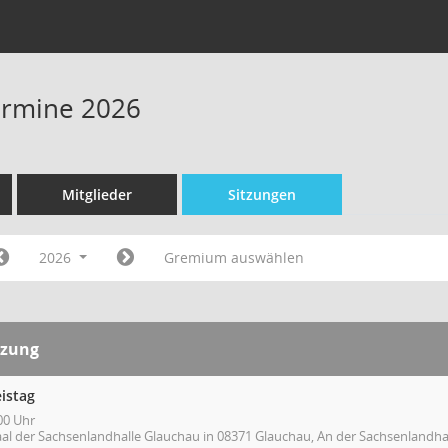
Termine 2026
Mitglieder
Sitzungen
2026
Gremium auswählen
tzung
istag
00 Uhr
aal der Sachsenlandhalle Glauchau in 08371 Glauchau, An der Sachsenlandhal