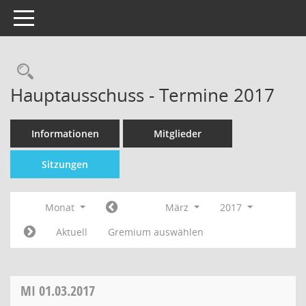
Toggle navigation
Hauptausschuss - Termine 2017
Informationen
Mitglieder
Sitzungen
Monat
März
2017
Aktuell
Gremium auswählen
MI
01.03.2017