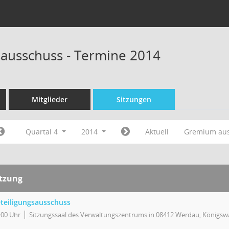
sausschuss - Termine 2014
Mitglieder
Sitzungen
Quartal 4
2014
Aktuell
Gremium au
itzung
teiligungsausschuss
:00 Uhr
Sitzungssaal des Verwaltungszentrums in 08412 Werdau, Königswa