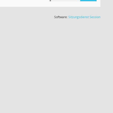
(Wird in
Software:
Sitzungsdienst
Session