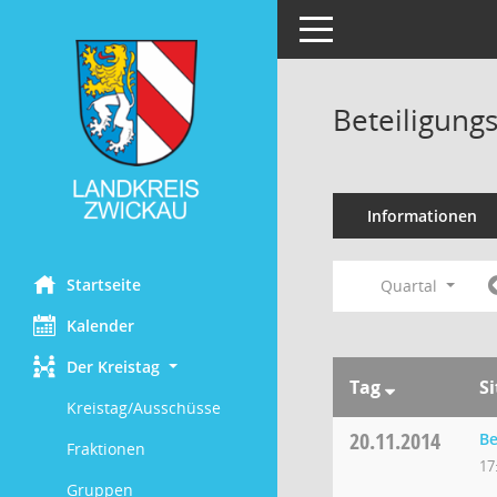
Toggle navigation
Beteiligung
Informationen
Startseite
Quartal
Kalender
Der Kreistag
Tag
S
Kreistag/Ausschüsse
20.11.2014
Be
Fraktionen
17
Gruppen