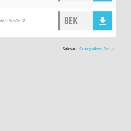
BEK
lder Straße 18
(Wird in
Software:
Sitzungsdienst
Session