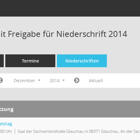
t Freigabe für Niederschrift 2014
Termine
Niederschriften
Dezember
2014
Aktuell
itzung
eistag
:00 Uhr
Saal der Sachsenlandhalle Glauchau in 08371 Glauchau, An der Sa