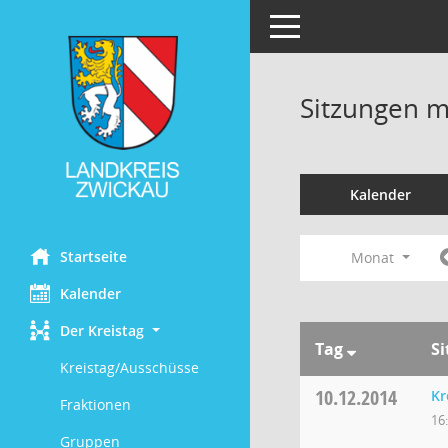
Toggle navigation
Sitzungen mi
Kalender
Startseite
Monat
Kalender
Der Kreistag
Tag
S
Kreistag/Ausschüsse
10.12.2014
Kr
Fraktionen
16
Gruppen