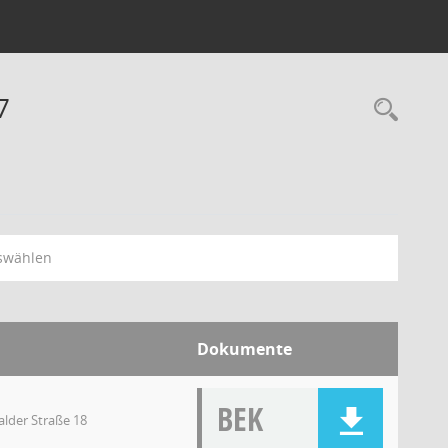
7
swählen
Dokumente
BEK
lder Straße 18