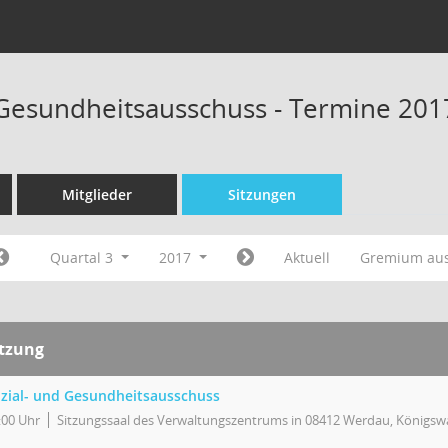
 Gesundheitsausschuss - Termine 201
Mitglieder
Sitzungen
Quartal 3
2017
Aktuell
Gremium au
itzung
zial- und Gesundheitsausschuss
:00 Uhr
Sitzungssaal des Verwaltungszentrums in 08412 Werdau, Königswa