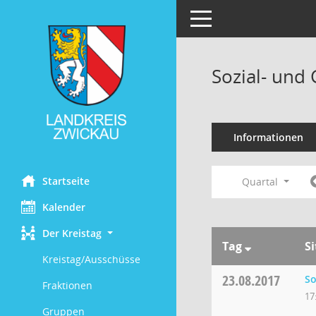
Toggle navigation
Sozial- und
Informationen
Startseite
Quartal
Kalender
Der Kreistag
Tag
S
Kreistag/Ausschüsse
23.08.2017
So
Fraktionen
17
Gruppen