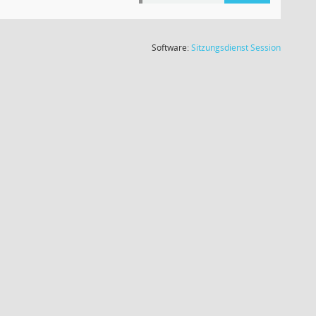
(Wird in
Software:
Sitzungsdienst
Session