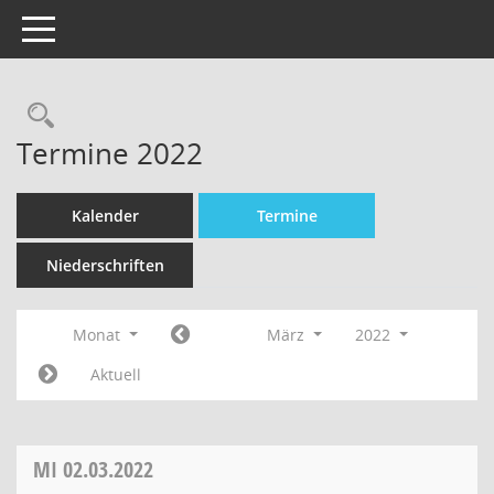
Toggle navigation
Termine 2022
Kalender
Termine
Niederschriften
Monat
März
2022
Aktuell
MI
02.03.2022